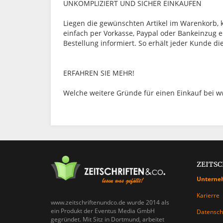
UNKOMPLIZIERT UND SICHER EINKAUFEN
Liegen die gewünschten Artikel im Warenkorb,
einfach per Vorkasse, Paypal oder Bankeinzug e
Bestellung informiert. So erhält jeder Kunde d
ERFAHREN SIE MEHR!
Welche weitere Gründe für einen Einkauf bei w
ZEITS
Unterne
Karierre
www.zeitschriftenundco.de wurde 2014 als
ein Produkt der Eventus Media GmbH
Datensch
gegründet. Mit Sitz in Dortmund, arbeitet