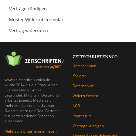
Verträge kündigen
Muster-Widerrufsformular
Vertrag widerrufen
ZEITSCHRIFTEN&CO.
Unternehmen
Karierre
www.zeitschriftenundco.de
wurde 2014 als ein Produkt der
Datenschutz
Eventus Media GmbH
gegründet. Mit Sitz in Dortmund,
Widerrufsrecht
arbeitet Eventus Media seit
mehreren Jahren mit diversen
AGB
Dienstleistern und Deal Partner
Impressum
aus verschiedenen Branchen
zusammen.
Verträge kündigen
Mehr zum Unternehmen lesen
Muster-Widerrufsformular